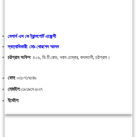
মেসার্স এস কে ট্রান্সপোর্ট এজেন্সী
স্বত্বাধিকারী: মোঃ খোরশেদ আলম
চট্টগ্রাম অফিস
:
৪০৯, ডি.টি.রোড, নবাব চেম্বার, কদমতলী, চট্টগ্রাম।
ফোন:
০৩১-৭১৭৫৪৬
মোবাইল:
০১৮১৯৩৭২০২৭
ইমেইল: