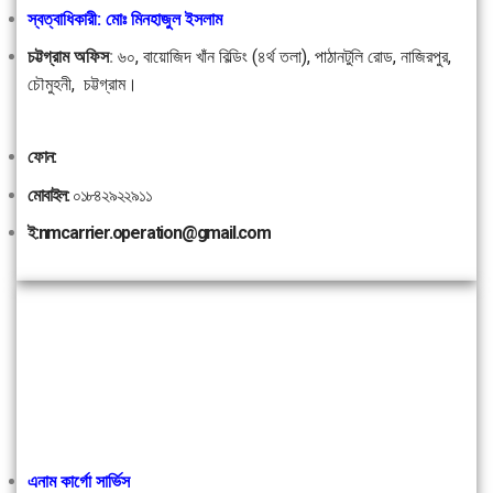
স্বত্বাধিকারী: মোঃ মিনহাজুল ইসলাম
চট্টগ্রাম অফিস
:
৬০, বায়োজিদ খাঁন বিল্ডিং (৪র্থ তলা), পাঠানটুলি রোড, নাজিরপুর,
চৌমুহনী, চট্টগ্রাম।
ফোন:
মোবাইল:
০১৮৪২৯২২৯১১
ই:nmcarrier.operation@gmail.com
এনাম কার্গো সার্ভিস