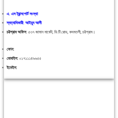
এ. এস ট্রান্সপোর্ট সংস্থা
স্বত্বাধিকারী: আইয়ুব আলী
চট্টগ্রাম অফিস
:
৫৩৭ জামান মার্কেট, ডি.টি.রোড, কদমতলী, চট্টগ্রাম।
ফোন:
মোবাইল:
০১৭১১১৪৯৬৫৫
ইমেইল: