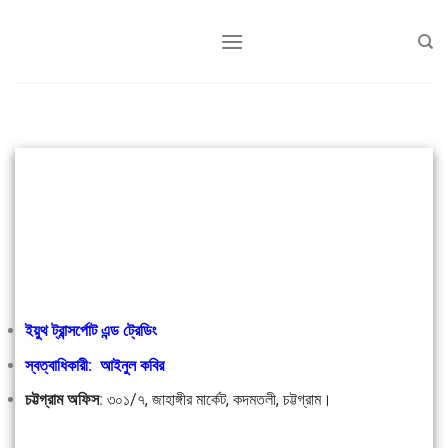
ইয়ুথ ট্রান্সর্পোট এন্ড ট্রেডিং
স্বত্বাধিকারী: আইনুল কবির
চট্টগ্রাম অফিস
:
৩০১/৭, জাহাঙ্গীর মার্কেট, কদমতলী, চট্টগ্রাম।