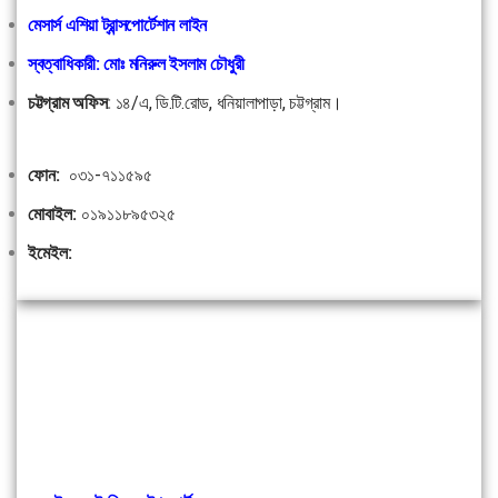
মেসার্স এশিয়া ট্রান্সপোর্টেশান লাইন
স্বত্বাধিকারী: মোঃ মনিরুল ইসলাম চৌধুরী
চট্টগ্রাম অফিস
:
১৪/এ, ডি.টি.রোড, ধনিয়ালাপাড়া, চট্টগ্রাম।
ফোন:
০৩১-৭১১৫৯৫
মোবাইল:
০১৯১১৮৯৫৩২৫
ইমেইল: