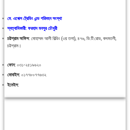
মে. এপেক্স ট্রেডিং এন্ড পরিবহন সংস্থা
স্বত্বাধিকারী: ফরহাদ মনসুর চৌধুরী
চট্টগ্রাম অফিস
:
মোহাম্মদ আলী বিল্ডিং (৩য় তলা), ৪৭৬, ডি.টি.রোড, কদমতলী,
চট্টগ্রাম।
ফোন:
০৩১-২৫১৯৬২০
মোবাইল:
০১৭৭৮০৭৭৬৩২
ইমেইল: