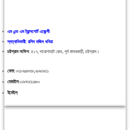
এম এন্ড এম ট্রান্সপোর্ট এজেন্সী
স্বত্বাধিকারী: রসিদ মজিদ ধনিয়া
চট্টগ্রাম অফিস
:
৪১৭, দারোগাহাট রোড, পূর্ব মাদারবাড়ী, চট্টগ্রাম।
ফোন:
০৩১-৬১৬৭৫৮, ২৮৬৩২৩১
মোবাইল:
০১৯৭৩৩১১৬৮০
ইমেইল: