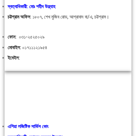
স্বত্বাধিকারী: মোঃ শহীদ উল্ল্যাহ
চট্টগ্রাম অফিস
:
১৮০৭, শেখ মুজিব রোড, আগ্রাবাদ বা/এ, চট্টগ্রাম।
ফোন:
০৩১-২৫২৫০২৯
মোবাইল:
০১৭১১১২১৯৫৪
ইমেইল:
এশিয়া লজিষ্টিক সার্ভিস কোং