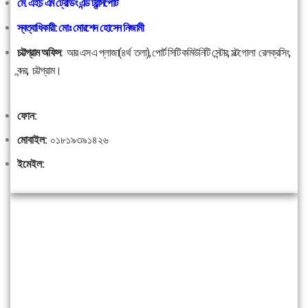
মে. এইচ এম ট্রেডিং এন্ড ট্রান্সপোর্ট
স্বত্বাধিকারী: মোঃ মোরশেদ হোসেন নিজামী
চট্টগ্রাম অফিস
:
আর এস এ প্লাজা(৪র্থ তলা), পোর্ট সিটি কমিউনিটি সেন্টার, সল্টগোলা রেলক্রসিং,
বন্দর, চট্টগ্রাম।
ফোন:
মোবাইল:
০১৮১৯৩৯১৪২৬
ইমেইল: