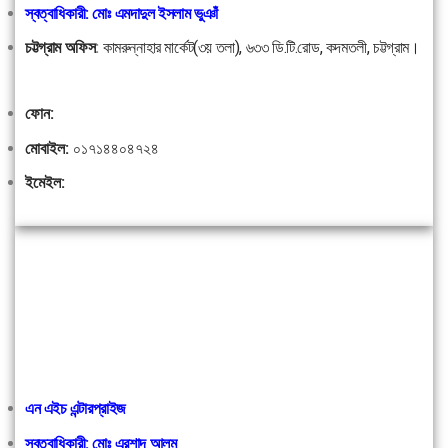
স্বত্বাধিকারী: মোঃ এমদাদুল ইসলাম ভুঞাঁ
চট্টগ্রাম অফিস
:
কামরুন্নাহার মার্কেট(৩য় তলা), ৬৩৩ ডি.টি.রোড, কদমতলী, চট্টগ্রাম।
ফোন:
মোবাইল:
০১৭১৪৪০৪৭২৪
ইমেইল:
এন এইচ এন্টারপ্রাইজ
স্বত্বাধিকারী: মোঃ এরশাদ আলম