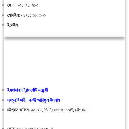
ফোন:
০৩১-৭১০৭১৩
মোবাইল:
০১৭১১৩৫০৩০৩
ইমেইল:
ইসলামাবাদ ট্রান্সর্পোট এজেন্সী
স্বত্বাধিকারী: কাজী আরিফুল ইসলাম
চট্টগ্রাম অফিস
:
৪০৮/এ, ডি.টি.রোড, কদমতলী, চট্টগ্রাম।
ফোন:
০৩১-৭১৩৯৩০,৭১৬৪৮৩