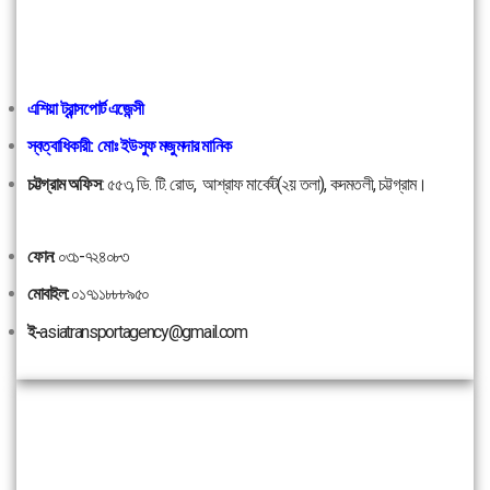
এশিয়া ট্রান্সপোর্ট এজেন্সী
স্বত্বাধিকারী: মোঃ ইউসুফ মজুমদার মানিক
চট্টগ্রাম অফিস
:
৫৫৩, ডি. টি. রোড, আশ্রাফ মার্কেট(২য় তলা), কদমতলী, চট্টগ্রাম।
ফোন:
০৩১-৭২৪০৮৩
মোবাইল:
০১৭১১৮৮৮৯৫০
ই-
asiatransportagency@gmail.com