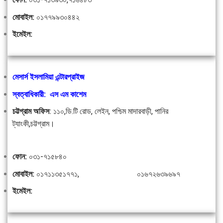
মোবাইল:
০১৭৭৯৯৩০৪৪২
ইমেইল:
মেসার্স ইসলামিয়া এন্টারপ্রাইজ
স্বত্বাধিকারী: এস এম কাশেম
চট্টগ্রাম অফিস
:
১১০,ডি.টি রোড, লেইন, পশ্চিম মাদারবাড়ী, পানির
ট্যাংকী,চট্টগ্রাম।
ফোন:
০৩১-৭১৫৮৪০
মোবাইল:
০১৭১১৩৫১৭৭১, ০১৬৭২৬৩৯৬৯৭
ইমেইল: