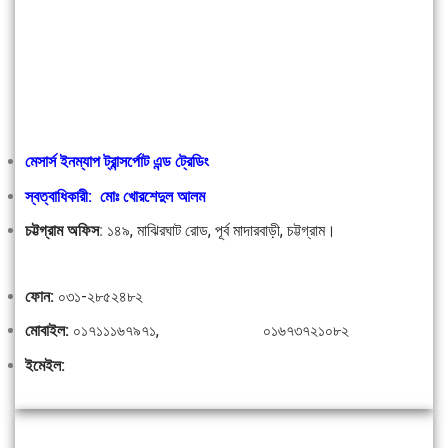
মেসার্স ইনম্যাপ ট্রান্সর্পোট এন্ড ট্রেডিং
স্বত্বাধিকারী: মোঃ খোরশেদুল আলম
চট্টগ্রাম অফিস
:
১৪৯, মাঝিরঘাট রোড, পূর্ব মাদারবাড়ী, চট্টগ্রাম।
ফোন:
০৩১-২৮৫২৪৮২
মোবাইল:
০১৭১১১৬৭৯৭১, ০১৬৭৩৭২১০৮২
ইমেইল: