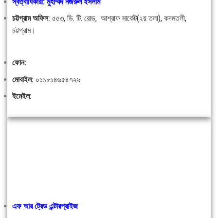
স্বত্বাধিকারী: মুহাম্মদ নজরুল ইসলাম
চট্টগ্রাম অফিস
:
৫৫৩, ডি. টি. রোড, আশ্রাফ মার্কেট(২য় তলা), কদমতলী,
চট্টগ্রাম।
ফোন:
মোবাইল:
০১১৮১৪৬৫৪৭২৯
ইমেইল:
এফ আর ট্রেড এন্টারপ্রাইজ