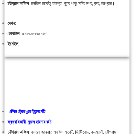
চট্টগ্রাম অফিস
:
মসজিদ মার্কেট, কইশ্যা পুকুর পাড়, মনির নগর, বন্দর, চট্টগ্রাম।
ফোন:
মোবাইল:
০১৮১৯৩৭০০৬৭
ইমেইল:
এক্সিম ট্রেড এন্ড ট্রান্সর্পোট
স্বত্বাধিকারী: নুরুল হায়দার কচি
চট্টগ্রাম অফিস
:
বায়তুল জান্নাত মসজিদ মার্কেট, ডি.টি.রোড, কদমতলী, চট্টগ্রাম।