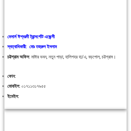
মেসার্স ঈশ্বরদী ট্রান্সর্পোট এজেন্সী
স্বত্বাধিকারী: মোঃ তহুরুল ইসলাম
চট্টগ্রাম অফিস
:
মাষ্টার ভবন, নতুন পাড়া, হালিশহর হা/এ, বড়পোল, চট্টগ্রাম।
ফোন:
মোবাইল:
০১৭১১৩১৭৯৫৫
ইমেইল: