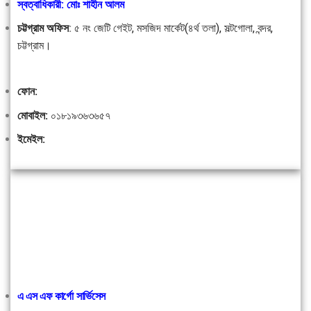
স্বত্বাধিকারী: মোঃ শাহীন আলম
চট্টগ্রাম অফিস
:
৫ নং জেটি গেইট, মসজিদ মার্কেট(৪র্থ তলা), সল্টগোলা, বন্দর,
চট্টগ্রাম।
ফোন:
মোবাইল:
০১৮১৯৩৬৩৬৫৭
ইমেইল:
এ এস এফ কার্গো সার্ভিসেস