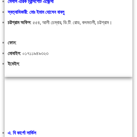
মেসার্স এরিক ট্রান্সপোর্ট এজেন্সী
স্বত্বাধিকারী: মোঃ ইমাম হোসেন বাবলু
চট্টগ্রাম অফিস
:
৫৫৪, আলী চেম্বার, ডি.টি. রোড, কদমতলী, চট্টগ্রাম।
ফোন:
মোবাইল:
০১৭১১৯৪৯৩২৩
ইমেইল:
এ. বি কার্গো সার্ভিস