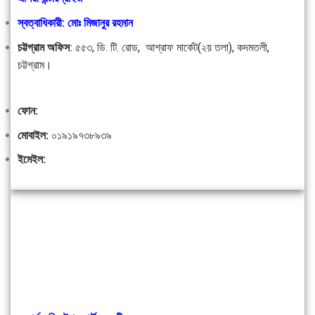
স্বত্বাধিকারী: মোঃ মিজানুর রহমান
চট্টগ্রাম অফিস
:
৫৫৩, ডি. টি. রোড, আশ্রাফ মার্কেট(২য় তলা), কদমতলী,
চট্টগ্রাম।
ফোন:
মোবাইল:
০১৯১৯৭৩৮৯৩৯
ইমেইল: