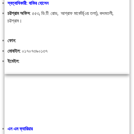
স্বত্বাধিকারী: বাকির হোসেন
চট্টগ্রাম অফিস
:
৫৫৩, ডি.টি. রোড, আশ্রাফ মার্কেট(৩য় তলা), কদমতলী,
চট্টগ্রাম।
ফোন:
মোবাইল:
০১৭০৭৩৯০১৩৭
ইমেইল:
এন এম ক্যারিয়ার