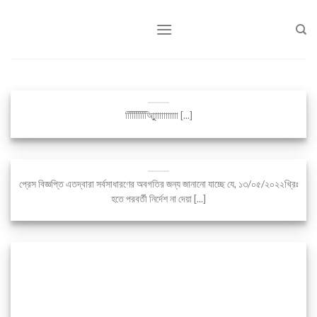
Skip
to
content
আাািািািুিাািািুিাািািাি [...]
প্রেস বিজ্ঞপ্তি এতদ্বারা সর্বসাধারণের অবগতির জন্য জানানো যাচ্ছে যে, ১৩/০৫/২০২২খ্রিঃ
হতে পরবর্তী নির্দেশ না দেয়া [...]