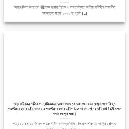
আন্তঃজিলা মালামাল পরিবহন সংস্থা ট্রাক ও কাভার্ডভ্যান মালিক সমিতির সম্মানিত
সদস্যদের মাঝে ২০২২ ইং বর্ষের [...]
পণ্য পরিবহন মালিক ও শ্রমিকদের ন্যায় সংগত ১৫ দফা আদায়ের লক্ষ্যে আগামী ২১
সেপ্টেম্বর ভোর ৬টা থেকে ২৪ সেপ্টেম্বর ভোর ৬টা পর্যন্ত সারাদেশে ৭২ ঘন্টা কর্মবিরতী সফল
করার লক্ষ্যে সভা।
অদ্য ১৮.০৯.২১ ইং সকাল ১০ ঘটিকায় আন্তঃজিলা মালামাল পরিবহন সংস্থা ট্রাক ও