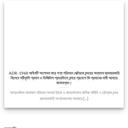
ADR-1968 আইনটি সংশোধন করে পণ্য পরিবহন সেক্টরকে বন্দরের অন্যতম ব্যবহারকারি
হিসেবে স্বীকৃতি প্রদান ও ডিজিটাল প্রদ্ধতিতে বন্দরে প্রবেশে ফি প্রদানের দাবী আদায়ে
মানববন্ধন।
আন্তঃজিলা মালামাল পরিবহন সংস্থা ট্রাক ও কাভার্ডভ্যান মালিক সমিতি ও চট্টগ্রাম বন্দর
ব্যবহারকারি সংগঠনগুলোর সমন্বয়ে [...]