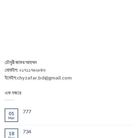
চৌধুরী জাফর আহম্মদ
মোবাইল: ০১৭১১৭৬২৮৪৩
ইমেইল:chyzafar.bd@gmail.com
এক নজরে
777
01
Mar
734
18
Dec