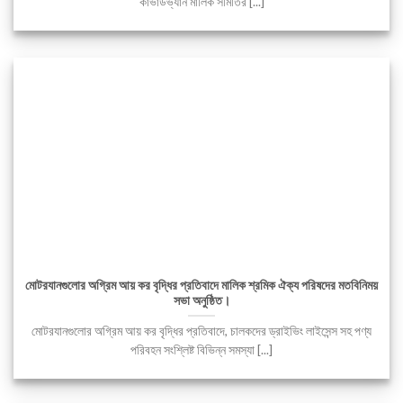
কাভার্ডভ্যান মালিক সমিতির [...]
মোটরযানগুলোর অগ্রিম আয় কর বৃদ্ধির প্রতিবাদে মালিক শ্রমিক ঐক্য পরিষদের মতবিনিময়
সভা অনুষ্ঠিত।
মোটরযানগুলোর অগ্রিম আয় কর বৃদ্ধির প্রতিবাদে, চালকদের ড্রাইভিং লাইসেন্স সহ পণ্য
পরিবহন সংশ্লিষ্ট বিভিন্ন সমস্যা [...]