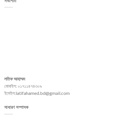
সভাপতি
লতিফ আহাম্মদ
মোবাইল: ০১৭১১৪৭৪৩০৯
ইমেইল:latifahamed.bd@gmail.com
সাধারণ সম্পাদক