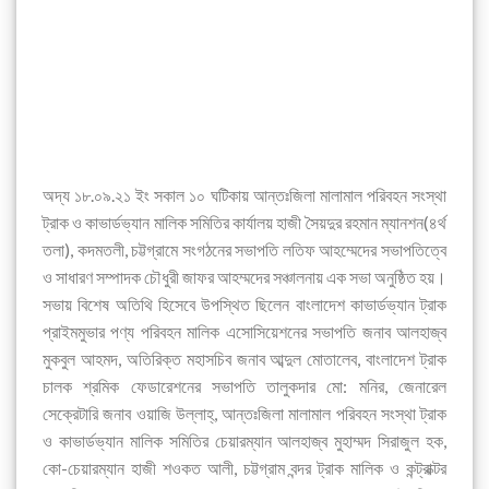
অদ্য ১৮.০৯.২১ ইং সকাল ১০ ঘটিকায় আন্তঃজিলা মালামাল পরিবহন সংস্থা
ট্রাক ও কাভার্ডভ্যান মালিক সমিতির কার্যালয় হাজী সৈয়দুর রহমান ম্যানশন(৪র্থ
তলা), কদমতলী, চট্টগ্রামে সংগঠনের সভাপতি লতিফ আহম্মেদের সভাপতিত্বে
ও সাধারণ সম্পাদক চৌধুরী জাফর আহম্মদের সঞ্চালনায় এক সভা অনুষ্ঠিত হয়।
সভায় বিশেষ অতিথি হিসেবে উপস্থিত ছিলেন বাংলাদেশ কাভার্ডভ্যান ট্রাক
প্রাইমমুভার পণ্য পরিবহন মালিক এসোসিয়েশনের সভাপতি জনাব আলহাজ্ব
মুকবুল আহমদ, অতিরিক্ত মহাসচিব জনাব আব্দুল মোতালেব, বাংলাদেশ ট্রাক
চালক শ্রমিক ফেডারেশনের সভাপতি তালুকদার মো: মনির, জেনারেল
সেক্রেটারি জনাব ওয়াজি উল্লাহ্, আন্তঃজিলা মালামাল পরিবহন সংস্থা ট্রাক
ও কাভার্ডভ্যান মালিক সমিতির চেয়ারম্যান আলহাজ্ব মুহাম্মদ সিরাজুল হক,
কো-চেয়ারম্যান হাজী শওকত আলী, চট্টগ্রাম বন্দর ট্রাক মালিক ও কন্ট্রাক্টর