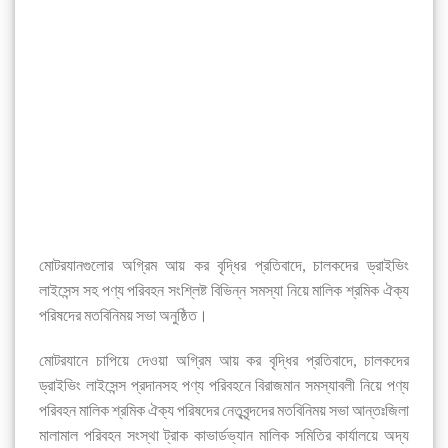
মোটরযানগুলোর অগ্রিম আয় কর বৃদ্ধির প্রতিবাদে, চালকদের ড্রাইভিং
লাইসেন্স সহ পণ্য পরিবহন সংশ্লিষ্ট বিভিন্ন সমস্যা নিয়ে মালিক শ্রমিক ঐক্য
পরিষদের মতবিনিময় সভা অনুষ্ঠিত।
মোটরযানে চাপিয়ে দেওয়া অগ্রিম আয় কর বৃদ্ধির প্রতিবাদে, চালকদের
ড্রাইভিং লাইসেন্স প্রদানসহ পণ্য পরিবহনে বিরাজমান সমস্যাবলী নিয়ে পণ্য
পরিবহন মালিক শ্রমিক ঐক্য পরিষদের নেতৃবৃন্দদের মতবিনিময় সভা আন্তঃজিলা
মালামাল পরিবহন সংস্থা ট্রাক কাভার্ডভ্যান মালিক সমিতির কার্যালয়ে অদ্য