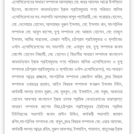
এসোসিয়েশনের সাধারণ সম্পাদক আলহাজ্ব মো: জহুর আহম্মদ আরো উপস্থিত
ছিলেন, বাংলাদেশ কাভার্ডভ্যান ট্রাক প্রাইমমুভার পণ্য পরিবহন মালিক
এসোসিয়েশনের সহ-সভাপতি আলহাজ্ব মাসুম পাটোয়ারী, মো: সরোয়ার হোসেন,
মো: দেলোয়ার হোসেন, আলহাজ্ব নুরুল ইসলাম, মো: ইসলাম খান, সাংগঠনিক
সম্পাদক মো: আবুল কাশেম, যুগ্ম সম্পাদক মো: আজাদ হোসেন, মো: তাজুল
ইসলাম, আমির পারভেজ, এমরান শাহীন, চট্টগ্রাম প্রাইমমুভার ও ফ্লাটবেড
ওর্নাস এসোসিয়েশনের সহ সভাপতি মো: এনামুল হক, যুগ্ম সম্পাদক জনাব
মোর্শেদ হোসেন নিজামী, মো: হোসেন ( বিভাগীয় সাধারণ সম্পাদক বাংলাদেশ
কাভার্ডভ্যান ট্রাক প্রাইমমুভার পণ্য পরিবহন মালিক এসোসিয়েশন ও যুগ্ম
সম্পাদক চট্টগ্রাম প্রাইমমুভার ও ফ্লাটবেড ওর্নাস এসোসিয়েশন), সহ-সাধারণ
সম্পাদক আব্দুর রাজ্জাক, সাংগঠনিক সম্পাদক রেজাউল করিম, বন্দর বিষয়ক
সম্পাদক ওবায়দুর রহমান, আইন বিষয়ক সম্পাদক ফখরুল ইসলাম লিটন,
কার্যকরী সদস্য হাসান মুরাদ, মো: মুকবুল, মো: ইসমাইল, মো: সবুজ, আকতার
হোসেন আফসার বাংলাদেশ ট্রাক চালক শ্রমিক ফেডারেশনের ভারপ্রাপ্ত
সাধারণ সম্পাদক কাশেম মিয়া,চট্টগ্রাম প্রাইমমুভার ট্রেইলার শ্রমিক
ইউনিয়নের সভাপতি জনাব মাঈন উদ্দিন, কার্যকরী সভাপতি জামাল
রশিদ,সাংগঠনিক সম্পাদক মো: বাবুল, বন্দর বিষয়ক সম্পাদক মো: এয়ার আহম্মদ,
কার্যকরী সদস্য আব্দুর রহিম, নুরুল আফসার, ইসমাইল, শাহাদাত, খাতুনখঞ্জ ট্রাক