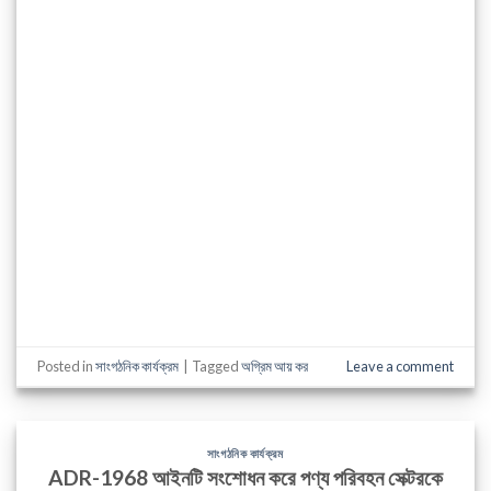
Posted in
সাংগঠনিক কার্যক্রম
|
Tagged
অগ্রিম আয় কর
Leave a comment
সাংগঠনিক কার্যক্রম
ADR-1968 আইনটি সংশোধন করে পণ্য পরিবহন সেক্টরকে