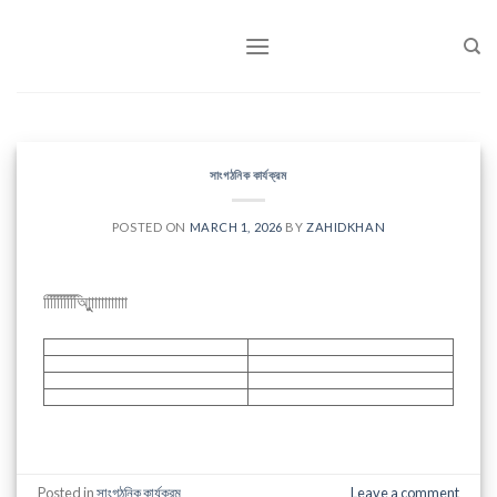
Skip
kampungbet
kampungbet
kampungbet
kampungbet
kampungbet
kampungbet
kampungbet
kampungbet
judi bola
judi bola
judi bola
judi bola
judi bola
judi bola
to
content
সাংগঠনিক কার্যক্রম
POSTED ON
MARCH 1, 2026
BY
ZAHIDKHAN
আাািািািুিাািািুিাািািাি
Posted in
সাংগঠনিক কার্যক্রম
Leave a comment