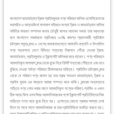
বাংলাদেশ কাভার্ডভ্যান ট্রাক প্রাইমমুভার পণ্য পরিবহন মালিক এসোসিয়েশনের
মহাসচিব ও আন্তঃজিলা মালামাল পরিবহন সংস্থা ট্রাক ও কাভার্ডভ্যান মালিক
সমিতির সাধারণ সম্পাদক জনাব চৌধুরী জাফর আহম্মদ সভায় তার বক্তব্যে
বলে বাংলাদেশ সরকারকে প্রতিবছর ৩৩% রাজস্ব প্রদানকারী প্রতিষ্ঠান
চট্টগ্রাম সমুদ্র বন্দর ও দেশের কারখানাগুলোতে আমদানি-রপ্তানি ও উৎপাদিত
পণ্য সড়কপথে দেশে বিভিন্ন গন্তব্যে নিরাপদে পৌঁছে দেওয়া ট্রাক.
কাভার্ডভ্যান, প্রাইমমুভার ও ট্রান্সর্পোট মালিকরা করে থাকেন। পণ্য পরিবহনে
আমদানিকৃত মালামাল বন্দর থেকে বুঝে নিয়ে নিদির্ষ্ট গন্তব্যে পৌঁছানো এবং গুনে
বুঝিয়ে দেওয়া পর্যন্ত পরিবহন ঠিকাদারদের দায়িত্ব। প্রতিদিন চট্টগ্রাম বন্দর
থেকে যে পরিমাণ পণ্য খালাস হয় তার প্রায় শতভাগ কাভার্ডভ্যান, ট্রাক ও
প্রাইম মুভার এর মাধ্যমে আমরা সম্পন্ন করে থাকি। বন্দরের অভ্যন্তরে
গাড়িতে পণ্য লোড করার আগে আমদানিকৃত পণ্যের পরিমাণ, প্যাকিং ও ওজন
ঠিক আছে কিনা এসব বিষয় আমদানিকারকের পক্ষে ট্রান্সপোর্ট প্রতিনিধিদের নিজ
দায়িত্বে গণনা করে বুঝে নিতে হয়। এক্ষেত্রে কোনো প্রকার সমস্যা দেখা
দিলে তা সাথে সাথে আমদানিকারক বা তার প্রতিনিধিকে অবহিত করতে হয়।
নচেৎ ট্রান্সপোর্ট মালিক ও গাড়ির মালিককে সমস্ত দায় বহন করতে হয়। অথচ