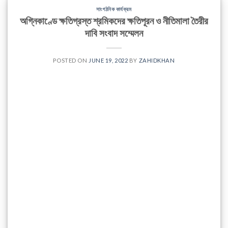
সাংগঠনিক কার্যক্রম
অগ্নিকাণ্ডে ক্ষতিগ্রস্ত শ্রমিকদের ক্ষতিপূরন ও নীতিমালা তৈরীর
দাবি সংবাদ সম্মেলন
POSTED ON
JUNE 19, 2022
BY
ZAHIDKHAN