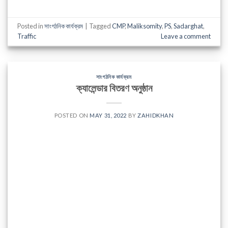
Posted in
সাংগঠনিক কার্যক্রম
|
Tagged
CMP
,
Maliksomity
,
PS
,
Sadarghat
,
Traffic
Leave a comment
সাংগঠনিক কার্যক্রম
ক্যালেন্ডার বিতরণ অনুষ্ঠান
POSTED ON
MAY 31, 2022
BY
ZAHIDKHAN