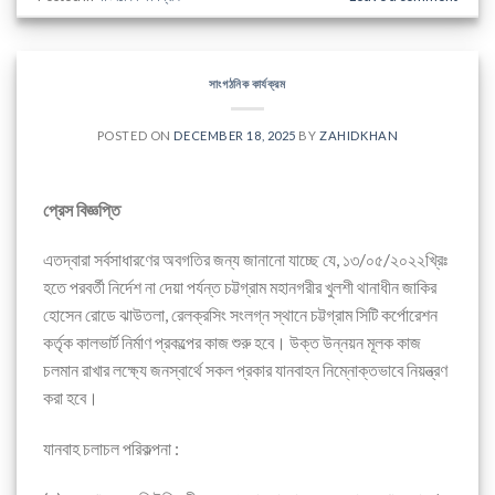
সাংগঠনিক কার্যক্রম
POSTED ON
DECEMBER 18, 2025
BY
ZAHIDKHAN
প্রেস বিজ্ঞপ্তি
এতদ্বারা সর্বসাধারণের অবগতির জন্য জানানো যাচ্ছে যে, ১৩/০৫/২০২২খ্রিঃ
হতে পরবর্তী নির্দেশ না দেয়া পর্যন্ত চট্টগ্রাম মহানগরীর খুলশী থানাধীন জাকির
হোসেন রোডে ঝাউতলা, রেলক্রসিং সংলগ্ন স্থানে চট্টগ্রাম সিটি কর্পোরেশন
কর্তৃক কালভার্ট নির্মাণ প্রকল্পের কাজ শুরু হবে। উক্ত উন্নয়ন মূলক কাজ
চলমান রাখার লক্ষ্যে জনস্বার্থে সকল প্রকার যানবাহন নিম্নোক্তভাবে নিয়ন্ত্রণ
করা হবে।
যানবাহ চলাচল পরিকল্পনা :