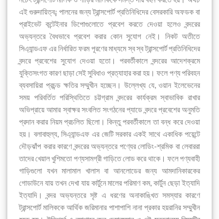
এই গুরুদায়িত্ব¡ পালনের জন্য ট্রান্সপোর্ট প্রতিনিধিদের বেসরকারি অফডক বা
প্রাইভেট কন্টেইনার ডিপোগুলোতে প্রবেশ করতে দেওয়া হলেও বন্দরের
অভ্যন্তরে বৈধভাবে প্রবেশ করার কোন সুযোগ নেই। নিকট অতীতে
সিএ্যান্ডএফ এর নির্ধারিত ফরম পূরণের মাধ্যমে স্ব স্ব ট্রান্সপোর্ট প্রতিনিধিদের
বন্দরে প্রবেশের সুযোগ দেওয়া হতো। পরবর্তীকালে বন্দরের আদেশক্রমে
যুক্তিসংগত কারণ ছাড়া সেই সুবিধাও প্রত্যাহার করা হয়। ফলে পণ্য পরিবহন
ব্যবসায়িরা প্রচন্ড ক্ষতির সম্মুখীন হচ্ছেন। উল্লেখ্য যে, ওয়ান ইলেভেনের
সময় পরিবর্তিত পরিস্থিতিতে চট্টগ্রাম বন্দরের কার্যক্রম স্বাভাবিক রাখার
অভিপ্রায়ে আমার স্বাক্ষর সংবলিত সংগঠনের প্যাডে বন্দরে প্রবেশের অনুমতি
প্রদান করার নিয়ম প্রচলিত ছিলো। কিন্তু পরবর্তীকালে তা বন্ধ করে দেওয়া
হয়। বলাবাহুল্য, সিএ্যান্ডএফ এর জেটি সরকার একই সাথে একাধিক পয়েন্টে
দৌড়ঝাঁপ করার কারণে বন্দরের অভ্যন্তরে পণ্যের লোডিং-শ্রমিক বা লেবাররা
তাদের খেয়াল খুশিমতো পণ্যসামগ্রী গাড়িতে লোড করে থাকে। ফলে পণ্যবাহী
গাড়িগুলো যখন মালামাল খালাস বা আনলোডের জন্য আমদানিকারকের
গোডাউনে যায় তখন দেখা যায় কার্টুনে মালের পরিমাণ কম, কার্টুন ছেড়া ইত্যাদি
ইত্যাদি। বন্দর অভ্যন্তরে সৃষ্ট এ ধরণের অনাকাঙ্খিত সমস্যার কারণে
ট্রান্সপোর্ট মালিককে আর্থিক জরিমানার পাশাপাশি নানা প্রকার হয়রানির সম্মুখীন