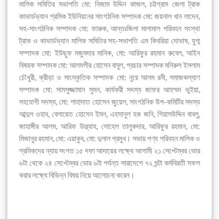
মালিক সমিতির সভাপতি মো: নিজাম উদ্দিন কাজল, চট্টগ্রাম জেলা ট্রাক
কাভার্ডভ্যান শ্রমিক ইউনিয়নের সাংগঠনিক সম্পাদক মো: জয়নাল খান লাদেন,
সহ-সাংগঠনিক সম্পাদক মো: ফারুক, আন্তঃজিলা মালামাল পরিবহন সংস্থা
ট্রাক ও কাভার্ডভ্যান মালিক সমিতির সহ-সভাপতি এম কিবরিয়া দোভাষ, যুগ্ম
সম্পাদক মো: ইউছুফ মজুমদার মানিক, মো: আরিফুর রহমান রুবেল, আইন
বিষয়ক সম্পাদক মো: আলমগীর হোসেন বাবুল, প্রচার সম্পাদক মনিরুল ইসলাম
চৌধুরী, ক্রীড়া ও সাংস্কৃতিক সম্পাদক মো: নুরে আলম রনী, সমাজকল্যাণ
সম্পাদক মো: সামসুজ্জামান সুমন, কার্যকরী সদস্য জাফর আহম্মদ ভুইয়া,
সহযোগী সদস্য, মো: শাহাদাত হোসেন জুয়েল, সাংগঠনিক উপ-কমিটির সদস্য
আব্দুল ওহাব, বেলায়েত হোসেন ইমন, এহসানুল হক জনি, গিয়াসউদ্দিন বাবলু,
জাহাঙ্গীর আলম, আরিফ উল্ল্যাহ, সোহেল তালুকদার, আরিফুর রহমান, মো:
মিজানুর রহমান, মো: এয়াকুব, মো: দুলাল প্রমুখ। সভায় পণ্য পরিবহন মালিক ও
শ্রমিকদের ন্যায় সংগত ১৫ দফা আদায়ের লক্ষ্যে আগামী ২১ সেপ্টেম্বর ভোর
৬টা থেকে ২৪ সেপ্টেম্বর ভোর ৬টা পর্যন্ত সারাদেশে ৭২ ঘন্টা কর্মবিরতী সফল
করার লক্ষ্যে বিভিন্ন বিষয় নিয়ে আলোচনা করেন।